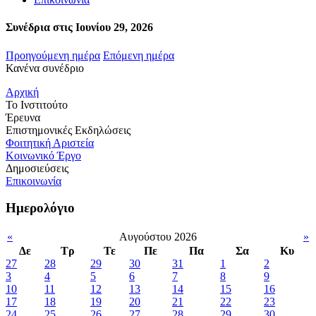
Συνέδρια στις Ιουνίου 29, 2026
Προηγούμενη ημέρα
Επόμενη ημέρα
Κανένα συνέδριο
Αρχική
Το Ινστιτούτο
Έρευνα
Επιστημονικές Εκδηλώσεις
Φοιτητική Αριστεία
Κοινωνικό Έργο
Δημοσιεύσεις
Επικοινωνία
Ημερολόγιο
«
Αυγούστου 2026
»
Δε
Τρ
Τε
Πε
Πα
Σα
Κυ
27
28
29
30
31
1
2
3
4
5
6
7
8
9
10
11
12
13
14
15
16
17
18
19
20
21
22
23
24
25
26
27
28
29
30