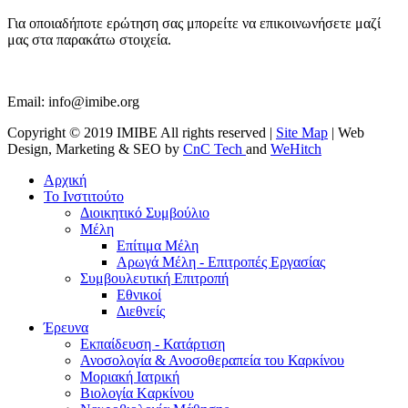
Για οποιαδήποτε ερώτηση σας μπορείτε να επικοινωνήσετε μαζί
μας στα παρακάτω στοιχεία.
Email:
info@imibe.org
Copyright © 2019 IMIBE All rights reserved |
Site Map
| Web
Design, Marketing & SEO by
CnC Tech
and
WeHitch
Αρχική
Το Ινστιτούτο
Διοικητικό Συμβούλιο
Μέλη
Επίτιμα Μέλη
Αρωγά Μέλη - Επιτροπές Εργασίας
Συμβουλευτική Επιτροπή
Εθνικοί
Διεθνείς
Έρευνα
Εκπαίδευση - Κατάρτιση
Ανοσολογία & Ανοσοθεραπεία του Καρκίνου
Μοριακή Ιατρική
Βιολογία Kαρκίνου