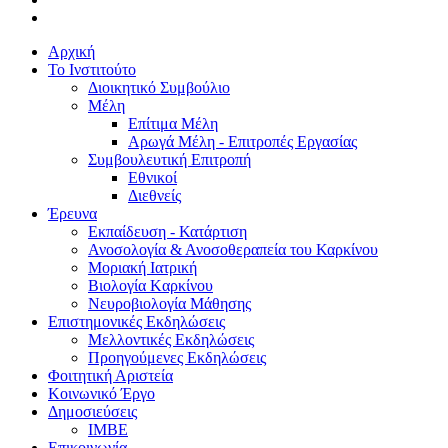
Αρχική
Το Ινστιτούτο
Διοικητικό Συμβούλιο
Μέλη
Επίτιμα Μέλη
Αρωγά Μέλη - Επιτροπές Εργασίας
Συμβουλευτική Επιτροπή
Εθνικοί
Διεθνείς
Έρευνα
Εκπαίδευση - Κατάρτιση
Ανοσολογία & Ανοσοθεραπεία του Καρκίνου
Μοριακή Ιατρική
Βιολογία Kαρκίνου
Νευροβιολογία Μάθησης
Επιστημονικές Εκδηλώσεις
Μελλοντικές Εκδηλώσεις
Προηγούμενες Εκδηλώσεις
Φοιτητική Αριστεία
Κοινωνικό Έργο
Δημοσιεύσεις
ΙΜΒΕ
Επικοινωνία