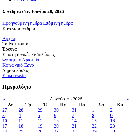
Συνέδρια στις Ιουνίου 28, 2026
Προηγούμενη ημέρα
Επόμενη ημέρα
Κανένα συνέδριο
Αρχική
Το Ινστιτούτο
Έρευνα
Επιστημονικές Εκδηλώσεις
Φοιτητική Αριστεία
Κοινωνικό Έργο
Δημοσιεύσεις
Επικοινωνία
Ημερολόγιο
«
Αυγούστου 2026
»
Δε
Τρ
Τε
Πε
Πα
Σα
Κυ
27
28
29
30
31
1
2
3
4
5
6
7
8
9
10
11
12
13
14
15
16
17
18
19
20
21
22
23
24
25
26
27
28
29
30