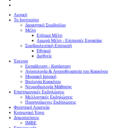
Αρχική
Το Ινστιτούτο
Διοικητικό Συμβούλιο
Μέλη
Επίτιμα Μέλη
Αρωγά Μέλη - Επιτροπές Εργασίας
Συμβουλευτική Επιτροπή
Εθνικοί
Διεθνείς
Έρευνα
Εκπαίδευση - Κατάρτιση
Ανοσολογία & Ανοσοθεραπεία του Καρκίνου
Μοριακή Ιατρική
Βιολογία Kαρκίνου
Νευροβιολογία Μάθησης
Επιστημονικές Εκδηλώσεις
Μελλοντικές Εκδηλώσεις
Προηγούμενες Εκδηλώσεις
Φοιτητική Αριστεία
Κοινωνικό Έργο
Δημοσιεύσεις
ΙΜΒΕ
Επικοινωνία