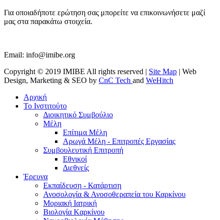
Για οποιαδήποτε ερώτηση σας μπορείτε να επικοινωνήσετε μαζί
μας στα παρακάτω στοιχεία.
Email:
info@imibe.org
Copyright © 2019 IMIBE All rights reserved |
Site Map
| Web
Design, Marketing & SEO by
CnC Tech
and
WeHitch
Αρχική
Το Ινστιτούτο
Διοικητικό Συμβούλιο
Μέλη
Επίτιμα Μέλη
Αρωγά Μέλη - Επιτροπές Εργασίας
Συμβουλευτική Επιτροπή
Εθνικοί
Διεθνείς
Έρευνα
Εκπαίδευση - Κατάρτιση
Ανοσολογία & Ανοσοθεραπεία του Καρκίνου
Μοριακή Ιατρική
Βιολογία Kαρκίνου