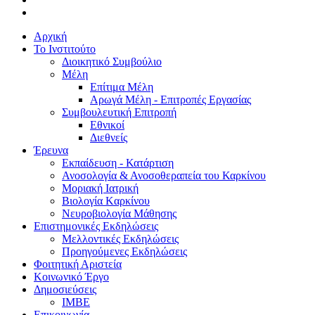
Αρχική
Το Ινστιτούτο
Διοικητικό Συμβούλιο
Μέλη
Επίτιμα Μέλη
Αρωγά Μέλη - Επιτροπές Εργασίας
Συμβουλευτική Επιτροπή
Εθνικοί
Διεθνείς
Έρευνα
Εκπαίδευση - Κατάρτιση
Ανοσολογία & Ανοσοθεραπεία του Καρκίνου
Μοριακή Ιατρική
Βιολογία Kαρκίνου
Νευροβιολογία Μάθησης
Επιστημονικές Εκδηλώσεις
Μελλοντικές Εκδηλώσεις
Προηγούμενες Εκδηλώσεις
Φοιτητική Αριστεία
Κοινωνικό Έργο
Δημοσιεύσεις
ΙΜΒΕ
Επικοινωνία