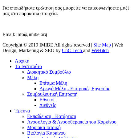
Για οποιαδήποτε ερώτηση σας μπορείτε να επικοινωνήσετε μαζί
μας στα παρακάτω στοιχεία.
Email:
info@imibe.org
Copyright © 2019 IMIBE All rights reserved |
Site Map
| Web
Design, Marketing & SEO by
CnC Tech
and
WeHitch
Αρχική
Το Ινστιτούτο
Διοικητικό Συμβούλιο
Μέλη
Επίτιμα Μέλη
Αρωγά Μέλη - Επιτροπές Εργασίας
Συμβουλευτική Επιτροπή
Εθνικοί
Διεθνείς
Έρευνα
Εκπαίδευση - Κατάρτιση
Ανοσολογία & Ανοσοθεραπεία του Καρκίνου
Μοριακή Ιατρική
Βιολογία Kαρκίνου