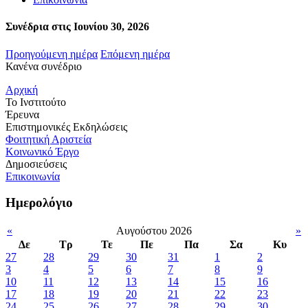
Συνέδρια στις Ιουνίου 30, 2026
Προηγούμενη ημέρα
Επόμενη ημέρα
Κανένα συνέδριο
Αρχική
Το Ινστιτούτο
Έρευνα
Επιστημονικές Εκδηλώσεις
Φοιτητική Αριστεία
Κοινωνικό Έργο
Δημοσιεύσεις
Επικοινωνία
Ημερολόγιο
«
Αυγούστου 2026
»
Δε
Τρ
Τε
Πε
Πα
Σα
Κυ
27
28
29
30
31
1
2
3
4
5
6
7
8
9
10
11
12
13
14
15
16
17
18
19
20
21
22
23
24
25
26
27
28
29
30