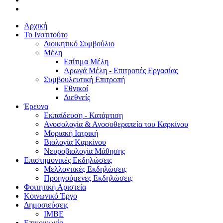
Αρχική
Το Ινστιτούτο
Διοικητικό Συμβούλιο
Μέλη
Επίτιμα Μέλη
Αρωγά Μέλη - Επιτροπές Εργασίας
Συμβουλευτική Επιτροπή
Εθνικοί
Διεθνείς
Έρευνα
Εκπαίδευση - Κατάρτιση
Ανοσολογία & Ανοσοθεραπεία του Καρκίνου
Μοριακή Ιατρική
Βιολογία Kαρκίνου
Νευροβιολογία Μάθησης
Επιστημονικές Εκδηλώσεις
Μελλοντικές Εκδηλώσεις
Προηγούμενες Εκδηλώσεις
Φοιτητική Αριστεία
Κοινωνικό Έργο
Δημοσιεύσεις
ΙΜΒΕ
Επικοινωνία