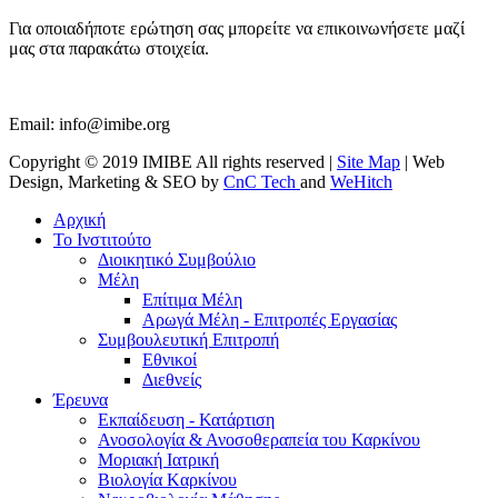
Για οποιαδήποτε ερώτηση σας μπορείτε να επικοινωνήσετε μαζί
μας στα παρακάτω στοιχεία.
Email:
info@imibe.org
Copyright © 2019 IMIBE All rights reserved |
Site Map
| Web
Design, Marketing & SEO by
CnC Tech
and
WeHitch
Αρχική
Το Ινστιτούτο
Διοικητικό Συμβούλιο
Μέλη
Επίτιμα Μέλη
Αρωγά Μέλη - Επιτροπές Εργασίας
Συμβουλευτική Επιτροπή
Εθνικοί
Διεθνείς
Έρευνα
Εκπαίδευση - Κατάρτιση
Ανοσολογία & Ανοσοθεραπεία του Καρκίνου
Μοριακή Ιατρική
Βιολογία Kαρκίνου