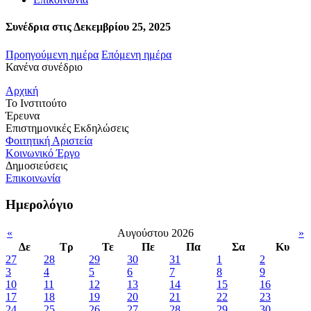
Συνέδρια στις Δεκεμβρίου 25, 2025
Προηγούμενη ημέρα
Επόμενη ημέρα
Κανένα συνέδριο
Αρχική
Το Ινστιτούτο
Έρευνα
Επιστημονικές Εκδηλώσεις
Φοιτητική Αριστεία
Κοινωνικό Έργο
Δημοσιεύσεις
Επικοινωνία
Ημερολόγιο
«
Αυγούστου 2026
»
Δε
Τρ
Τε
Πε
Πα
Σα
Κυ
27
28
29
30
31
1
2
3
4
5
6
7
8
9
10
11
12
13
14
15
16
17
18
19
20
21
22
23
24
25
26
27
28
29
30