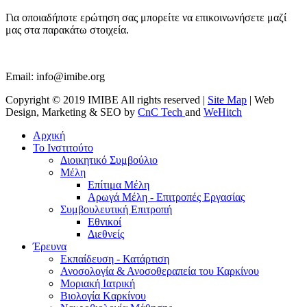
Για οποιαδήποτε ερώτηση σας μπορείτε να επικοινωνήσετε μαζί
μας στα παρακάτω στοιχεία.
Email:
info@imibe.org
Copyright © 2019 IMIBE All rights reserved |
Site Map
| Web
Design, Marketing & SEO by
CnC Tech
and
WeHitch
Αρχική
Το Ινστιτούτο
Διοικητικό Συμβούλιο
Μέλη
Επίτιμα Μέλη
Αρωγά Μέλη - Επιτροπές Εργασίας
Συμβουλευτική Επιτροπή
Εθνικοί
Διεθνείς
Έρευνα
Εκπαίδευση - Κατάρτιση
Ανοσολογία & Ανοσοθεραπεία του Καρκίνου
Μοριακή Ιατρική
Βιολογία Kαρκίνου