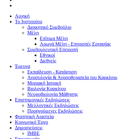
Αρχική
Το Ινστιτούτο
Διοικητικό Συμβούλιο
Μέλη
Επίτιμα Μέλη
Αρωγά Μέλη - Επιτροπές Εργασίας
Συμβουλευτική Επιτροπή
Εθνικοί
Διεθνείς
Έρευνα
Εκπαίδευση - Κατάρτιση
Ανοσολογία & Ανοσοθεραπεία του Καρκίνου
Μοριακή Ιατρική
Βιολογία Kαρκίνου
Νευροβιολογία Μάθησης
Επιστημονικές Εκδηλώσεις
Μελλοντικές Εκδηλώσεις
Προηγούμενες Εκδηλώσεις
Φοιτητική Αριστεία
Κοινωνικό Έργο
Δημοσιεύσεις
ΙΜΒΕ
Επικοινωνία