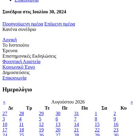
Συνέδρια στις Ιουλίου 30, 2024
Προηγούμενη ημέρα
Επόμενη ημέρα
Κανένα συνέδριο
Αρχική
Το Ινστιτούτο
Έρευνα
Επιστημονικές Εκδηλώσεις
Φοιτητική Αριστεία
Κοινωνικό Έργο
Δημοσιεύσεις
Επικοινωνία
Ημερολόγιο
«
Αυγούστου 2026
»
Δε
Τρ
Τε
Πε
Πα
Σα
Κυ
27
28
29
30
31
1
2
3
4
5
6
7
8
9
10
11
12
13
14
15
16
17
18
19
20
21
22
23
24
25
26
27
28
29
30