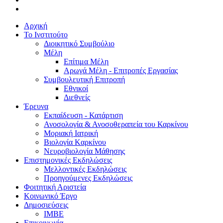
Αρχική
Το Ινστιτούτο
Διοικητικό Συμβούλιο
Μέλη
Επίτιμα Μέλη
Αρωγά Μέλη - Επιτροπές Εργασίας
Συμβουλευτική Επιτροπή
Εθνικοί
Διεθνείς
Έρευνα
Εκπαίδευση - Κατάρτιση
Ανοσολογία & Ανοσοθεραπεία του Καρκίνου
Μοριακή Ιατρική
Βιολογία Kαρκίνου
Νευροβιολογία Μάθησης
Επιστημονικές Εκδηλώσεις
Μελλοντικές Εκδηλώσεις
Προηγούμενες Εκδηλώσεις
Φοιτητική Αριστεία
Κοινωνικό Έργο
Δημοσιεύσεις
ΙΜΒΕ
Επικοινωνία