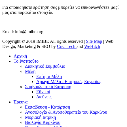
Για οποιαδήποτε ερώτηση σας μπορείτε να επικοινωνήσετε μαζί
μας στα παρακάτω στοιχεία.
Email:
info@imibe.org
Copyright © 2019 IMIBE All rights reserved |
Site Map
| Web
Design, Marketing & SEO by
CnC Tech
and
WeHitch
Αρχική
Το Ινστιτούτο
Διοικητικό Συμβούλιο
Μέλη
Επίτιμα Μέλη
Αρωγά Μέλη - Επιτροπές Εργασίας
Συμβουλευτική Επιτροπή
Εθνικοί
Διεθνείς
Έρευνα
Εκπαίδευση - Κατάρτιση
Ανοσολογία & Ανοσοθεραπεία του Καρκίνου
Μοριακή Ιατρική
Βιολογία Kαρκίνου