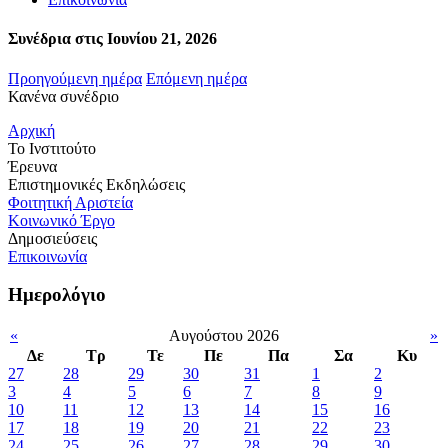
Συνέδρια στις Ιουνίου 21, 2026
Προηγούμενη ημέρα
Επόμενη ημέρα
Κανένα συνέδριο
Αρχική
Το Ινστιτούτο
Έρευνα
Επιστημονικές Εκδηλώσεις
Φοιτητική Αριστεία
Κοινωνικό Έργο
Δημοσιεύσεις
Επικοινωνία
Ημερολόγιο
«
Αυγούστου 2026
»
Δε
Τρ
Τε
Πε
Πα
Σα
Κυ
27
28
29
30
31
1
2
3
4
5
6
7
8
9
10
11
12
13
14
15
16
17
18
19
20
21
22
23
24
25
26
27
28
29
30