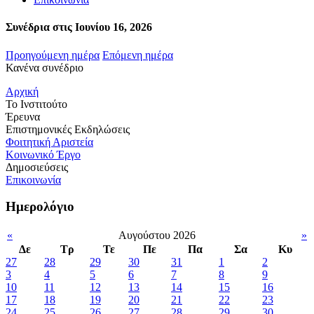
Συνέδρια στις Ιουνίου 16, 2026
Προηγούμενη ημέρα
Επόμενη ημέρα
Κανένα συνέδριο
Αρχική
Το Ινστιτούτο
Έρευνα
Επιστημονικές Εκδηλώσεις
Φοιτητική Αριστεία
Κοινωνικό Έργο
Δημοσιεύσεις
Επικοινωνία
Ημερολόγιο
«
Αυγούστου 2026
»
Δε
Τρ
Τε
Πε
Πα
Σα
Κυ
27
28
29
30
31
1
2
3
4
5
6
7
8
9
10
11
12
13
14
15
16
17
18
19
20
21
22
23
24
25
26
27
28
29
30