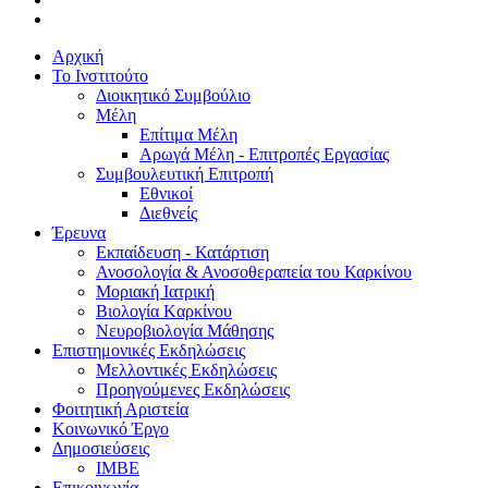
Αρχική
Το Ινστιτούτο
Διοικητικό Συμβούλιο
Μέλη
Επίτιμα Μέλη
Αρωγά Μέλη - Επιτροπές Εργασίας
Συμβουλευτική Επιτροπή
Εθνικοί
Διεθνείς
Έρευνα
Εκπαίδευση - Κατάρτιση
Ανοσολογία & Ανοσοθεραπεία του Καρκίνου
Μοριακή Ιατρική
Βιολογία Kαρκίνου
Νευροβιολογία Μάθησης
Επιστημονικές Εκδηλώσεις
Μελλοντικές Εκδηλώσεις
Προηγούμενες Εκδηλώσεις
Φοιτητική Αριστεία
Κοινωνικό Έργο
Δημοσιεύσεις
ΙΜΒΕ
Επικοινωνία