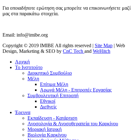
Για οποιαδήποτε ερώτηση σας μπορείτε να επικοινωνήσετε μαζί
μας στα παρακάτω στοιχεία.
Email:
info@imibe.org
Copyright © 2019 IMIBE All rights reserved |
Site Map
| Web
Design, Marketing & SEO by
CnC Tech
and
WeHitch
Αρχική
Το Ινστιτούτο
Διοικητικό Συμβούλιο
Μέλη
Επίτιμα Μέλη
Αρωγά Μέλη - Επιτροπές Εργασίας
Συμβουλευτική Επιτροπή
Εθνικοί
Διεθνείς
Έρευνα
Εκπαίδευση - Κατάρτιση
Ανοσολογία & Ανοσοθεραπεία του Καρκίνου
Μοριακή Ιατρική
Βιολογία Kαρκίνου