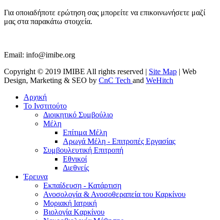
Για οποιαδήποτε ερώτηση σας μπορείτε να επικοινωνήσετε μαζί
μας στα παρακάτω στοιχεία.
Email:
info@imibe.org
Copyright © 2019 IMIBE All rights reserved |
Site Map
| Web
Design, Marketing & SEO by
CnC Tech
and
WeHitch
Αρχική
Το Ινστιτούτο
Διοικητικό Συμβούλιο
Μέλη
Επίτιμα Μέλη
Αρωγά Μέλη - Επιτροπές Εργασίας
Συμβουλευτική Επιτροπή
Εθνικοί
Διεθνείς
Έρευνα
Εκπαίδευση - Κατάρτιση
Ανοσολογία & Ανοσοθεραπεία του Καρκίνου
Μοριακή Ιατρική
Βιολογία Kαρκίνου