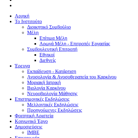
Αρχική
Το Ινστιτούτο
Διοικητικό Συμβούλιο
Μέλη
Επίτιμα Μέλη
Αρωγά Μέλη - Επιτροπές Εργασίας
Συμβουλευτική Επιτροπή
Εθνικοί
Διεθνείς
Έρευνα
Εκπαίδευση - Κατάρτιση
Ανοσολογία & Ανοσοθεραπεία του Καρκίνου
Μοριακή Ιατρική
Βιολογία Kαρκίνου
Νευροβιολογία Μάθησης
Επιστημονικές Εκδηλώσεις
Μελλοντικές Εκδηλώσεις
Προηγούμενες Εκδηλώσεις
Φοιτητική Αριστεία
Κοινωνικό Έργο
Δημοσιεύσεις
ΙΜΒΕ
Επικοινωνία