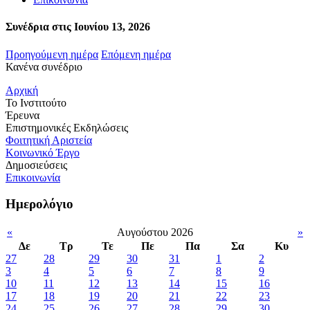
Συνέδρια στις Ιουνίου 13, 2026
Προηγούμενη ημέρα
Επόμενη ημέρα
Κανένα συνέδριο
Αρχική
Το Ινστιτούτο
Έρευνα
Επιστημονικές Εκδηλώσεις
Φοιτητική Αριστεία
Κοινωνικό Έργο
Δημοσιεύσεις
Επικοινωνία
Ημερολόγιο
«
Αυγούστου 2026
»
Δε
Τρ
Τε
Πε
Πα
Σα
Κυ
27
28
29
30
31
1
2
3
4
5
6
7
8
9
10
11
12
13
14
15
16
17
18
19
20
21
22
23
24
25
26
27
28
29
30