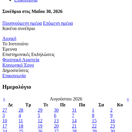
Συνέδρια στις Μαΐου 30, 2026
Προηγούμενη ημέρα
Επόμενη ημέρα
Κανένα συνέδριο
Αρχική
Το Ινστιτούτο
Έρευνα
Επιστημονικές Εκδηλώσεις
Φοιτητική Αριστεία
Κοινωνικό Έργο
Δημοσιεύσεις
Επικοινωνία
Ημερολόγιο
«
Αυγούστου 2026
»
Δε
Τρ
Τε
Πε
Πα
Σα
Κυ
27
28
29
30
31
1
2
3
4
5
6
7
8
9
10
11
12
13
14
15
16
17
18
19
20
21
22
23
24
25
26
27
28
29
30