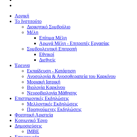
Αρχική
Το Ινστιτούτο
Διοικητικό Συμβούλιο
Μέλη
Επίτιμα Μέλη
Αρωγά Μέλη - Επιτροπές Εργασίας
Συμβουλευτική Επιτροπή
Εθνικοί
Διεθνείς
Έρευνα
Εκπαίδευση - Κατάρτιση
Ανοσολογία & Ανοσοθεραπεία του Καρκίνου
Μοριακή Ιατρική
Βιολογία Kαρκίνου
Νευροβιολογία Μάθησης
Επιστημονικές Εκδηλώσεις
Μελλοντικές Εκδηλώσεις
Προηγούμενες Εκδηλώσεις
Φοιτητική Αριστεία
Κοινωνικό Έργο
Δημοσιεύσεις
ΙΜΒΕ
Επικοινωνία