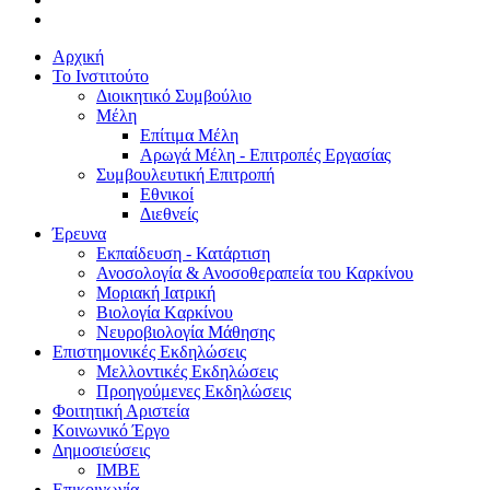
Αρχική
Το Ινστιτούτο
Διοικητικό Συμβούλιο
Μέλη
Επίτιμα Μέλη
Αρωγά Μέλη - Επιτροπές Εργασίας
Συμβουλευτική Επιτροπή
Εθνικοί
Διεθνείς
Έρευνα
Εκπαίδευση - Κατάρτιση
Ανοσολογία & Ανοσοθεραπεία του Καρκίνου
Μοριακή Ιατρική
Βιολογία Kαρκίνου
Νευροβιολογία Μάθησης
Επιστημονικές Εκδηλώσεις
Μελλοντικές Εκδηλώσεις
Προηγούμενες Εκδηλώσεις
Φοιτητική Αριστεία
Κοινωνικό Έργο
Δημοσιεύσεις
ΙΜΒΕ
Επικοινωνία