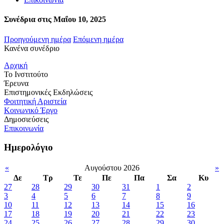
Συνέδρια στις Μαΐου 10, 2025
Προηγούμενη ημέρα
Επόμενη ημέρα
Κανένα συνέδριο
Αρχική
Το Ινστιτούτο
Έρευνα
Επιστημονικές Εκδηλώσεις
Φοιτητική Αριστεία
Κοινωνικό Έργο
Δημοσιεύσεις
Επικοινωνία
Ημερολόγιο
«
Αυγούστου 2026
»
Δε
Τρ
Τε
Πε
Πα
Σα
Κυ
27
28
29
30
31
1
2
3
4
5
6
7
8
9
10
11
12
13
14
15
16
17
18
19
20
21
22
23
24
25
26
27
28
29
30