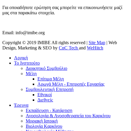
Για οποιαδήποτε ερώτηση σας μπορείτε να επικοινωνήσετε μαζί
μας στα παρακάτω στοιχεία.
Email:
info@imibe.org
Copyright © 2019 IMIBE All rights reserved |
Site Map
| Web
Design, Marketing & SEO by
CnC Tech
and
WeHitch
Αρχική
Το Ινστιτούτο
Διοικητικό Συμβούλιο
Μέλη
Επίτιμα Μέλη
Αρωγά Μέλη - Επιτροπές Εργασίας
Συμβουλευτική Επιτροπή
Εθνικοί
Διεθνείς
Έρευνα
Εκπαίδευση - Κατάρτιση
Ανοσολογία & Ανοσοθεραπεία του Καρκίνου
Μοριακή Ιατρική
Βιολογία Kαρκίνου