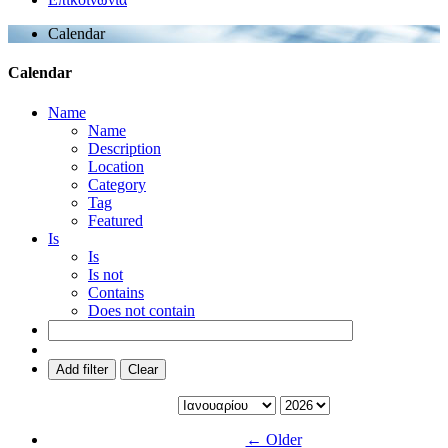
Calendar
Calendar
Name
Name
Description
Location
Category
Tag
Featured
Is
Is
Is not
Contains
Does not contain
Add filter
Clear
← Older