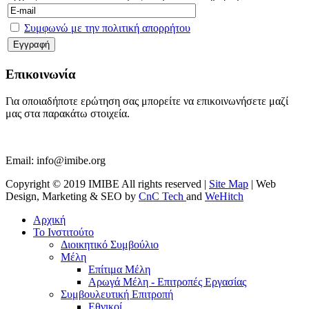
Συμφωνώ με την πολιτική απορρήτου
Επικοινωνία
Για οποιαδήποτε ερώτηση σας μπορείτε να επικοινωνήσετε μαζί
μας στα παρακάτω στοιχεία.
Email:
info@imibe.org
Copyright © 2019 IMIBE All rights reserved |
Site Map
| Web
Design, Marketing & SEO by
CnC Tech
and
WeHitch
Αρχική
Το Ινστιτούτο
Διοικητικό Συμβούλιο
Μέλη
Επίτιμα Μέλη
Αρωγά Μέλη - Επιτροπές Εργασίας
Συμβουλευτική Επιτροπή
Εθνικοί