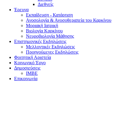
Διεθνείς
Έρευνα
Εκπαίδευση - Κατάρτιση
Ανοσολογία & Ανοσοθεραπεία του Καρκίνου
Μοριακή Ιατρική
Βιολογία Kαρκίνου
Νευροβιολογία Μάθησης
Επιστημονικές Εκδηλώσεις
Μελλοντικές Εκδηλώσεις
Προηγούμενες Εκδηλώσεις
Φοιτητική Αριστεία
Κοινωνικό Έργο
Δημοσιεύσεις
ΙΜΒΕ
Επικοινωνία