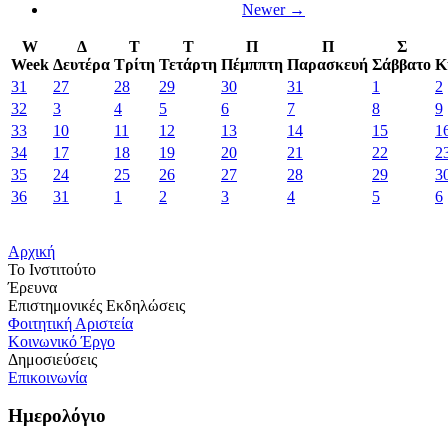
Newer →
W
Δ
Τ
Τ
Π
Π
Σ
Week
Δευτέρα
Τρίτη
Τετάρτη
Πέμππτη
Παρασκευή
Σάββατο
Κ
31
27
28
29
30
31
1
2
32
3
4
5
6
7
8
9
33
10
11
12
13
14
15
1
34
17
18
19
20
21
22
2
35
24
25
26
27
28
29
3
36
31
1
2
3
4
5
6
Αρχική
Το Ινστιτούτο
Έρευνα
Επιστημονικές Εκδηλώσεις
Φοιτητική Αριστεία
Κοινωνικό Έργο
Δημοσιεύσεις
Επικοινωνία
Ημερολόγιο