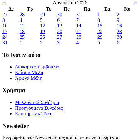
«
Αυγούστου 2026
»
Δε
Τρ
Τε
Πε
Πα
Σα
Κυ
27
28
29
30
31
1
2
3
4
5
6
7
8
9
10
11
12
13
14
15
16
17
18
19
20
21
22
23
24
25
26
27
28
29
30
31
1
2
3
4
5
6
Το Ινστιντούτο
Διοικητικό Συμβούλιο
Επίτιμα Μέλη
Αρωγά Μέλη
Χρήσιμα
Μελλοντικά Συνέδρια
Προηγούμενα Συνέδρια
Επιστημονικά Νέα
Newsletter
Εγγραφείτε στα Newsletter μας και μείνετε ενημερωμένοι!