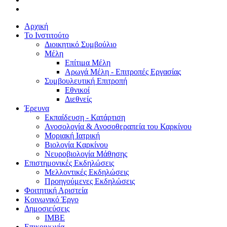
Αρχική
Το Ινστιτούτο
Διοικητικό Συμβούλιο
Μέλη
Επίτιμα Μέλη
Αρωγά Μέλη - Επιτροπές Εργασίας
Συμβουλευτική Επιτροπή
Εθνικοί
Διεθνείς
Έρευνα
Εκπαίδευση - Κατάρτιση
Ανοσολογία & Ανοσοθεραπεία του Καρκίνου
Μοριακή Ιατρική
Βιολογία Kαρκίνου
Νευροβιολογία Μάθησης
Επιστημονικές Εκδηλώσεις
Μελλοντικές Εκδηλώσεις
Προηγούμενες Εκδηλώσεις
Φοιτητική Αριστεία
Κοινωνικό Έργο
Δημοσιεύσεις
ΙΜΒΕ
Επικοινωνία